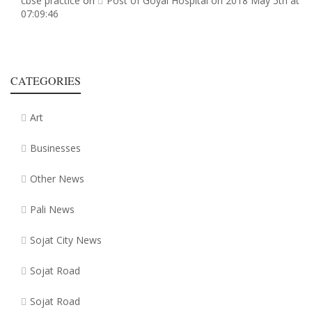
cbse practice
Post of Goyal Hospital on 2018 May 5th at
on
07:09:46
CATEGORIES
Art
Businesses
Other News
Pali News
Sojat City News
Sojat Road
Sojat Road