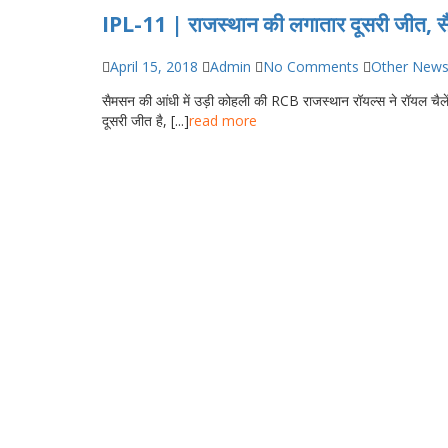
IPL-11 | राजस्थान की लगातार दूसरी जीत, स
April 15, 2018
Admin
No Comments
Other New
सैमसन की आंधी में उड़ी कोहली की RCB राजस्थान रॉयल्स ने रॉयल चैलें
IPL-
दूसरी जीत है, [...]
read more
11
|
राजस्थान
की
लगातार
दूसरी
जीत,
सैमसन
की
आंधी
में
उड़ी
कोहली
की
RCB