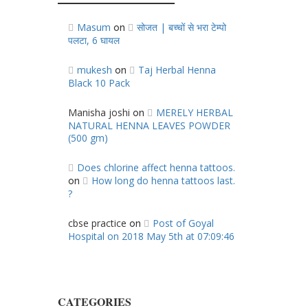
Masum
सोजत | बच्चों से भरा टेम्पो
on
पलटा, 6 घायल
mukesh
Taj Herbal Henna
on
Black 10 Pack
Manisha joshi
MERELY HERBAL
on
NATURAL HENNA LEAVES POWDER
(500 gm)
Does chlorine affect henna tattoos.
How long do henna tattoos last.
on
?
cbse practice
Post of Goyal
on
Hospital on 2018 May 5th at 07:09:46
CATEGORIES