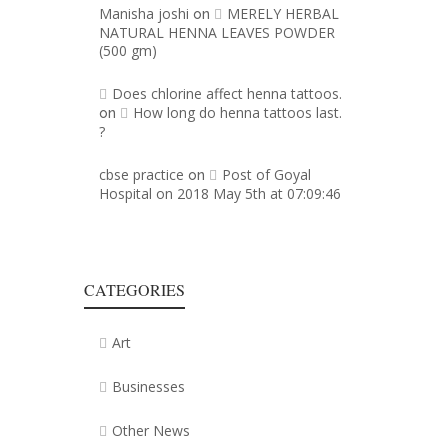
Manisha joshi
MERELY HERBAL
on
NATURAL HENNA LEAVES POWDER
(500 gm)
Does chlorine affect henna tattoos.
How long do henna tattoos last.
on
?
cbse practice
Post of Goyal
on
Hospital on 2018 May 5th at 07:09:46
CATEGORIES
Art
Businesses
Other News