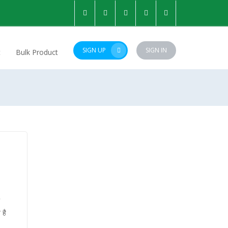
SIGN UP
SIGN IN
t
Bulk Product
ी
 है