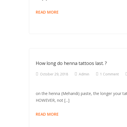
मेहंदी
READ MORE
के
7
सात
कमाल
के
स्‍वास्‍थ्‍य
लाभ,
How long do henna tattoos last. ?
जो
नही
October 29, 2018
Admin
1 Comment
जानते
आप
on the henna (Mehandi) paste, the longer your tatto
HOWEVER, not [...]
HOW
READ MORE
LONG