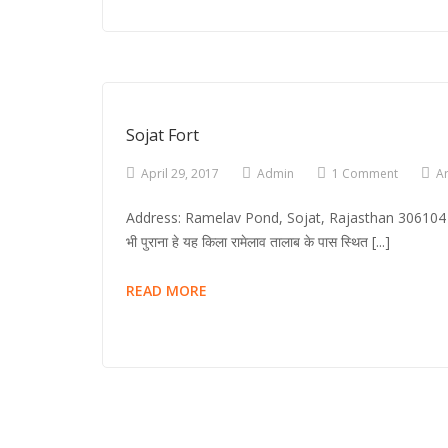
DO
HENNA
TATTOOS
LAST.
?
Sojat Fort
April 29, 2017
Admin
1 Comment
Ar
Address: Ramelav Pond, Sojat, Rajasthan 306104 सोजत दुर्
भी पुराना हे यह किला रामेलाव तालाब के पास स्थित [...]
SOJAT
READ MORE
FORT