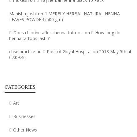
mukesh
Taj Herbal Henna Black 10 Pack
on
Manisha joshi
MERELY HERBAL NATURAL HENNA
on
LEAVES POWDER (500 gm)
Does chlorine affect henna tattoos.
How long do
on
henna tattoos last. ?
cbse practice
Post of Goyal Hospital on 2018 May 5th at
on
07:09:46
CATEGORIES
Art
Businesses
Other News