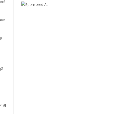
ामले
हमला
लक
्री
ना ही