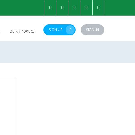
SIGN UP
SIGN IN
t
Bulk Product