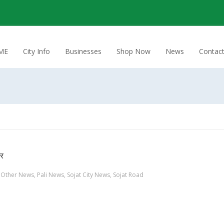
ME
City Info
Businesses
Shop Now
News
Contac
ार
Other News
,
Pali News
,
Sojat City News
,
Sojat Road