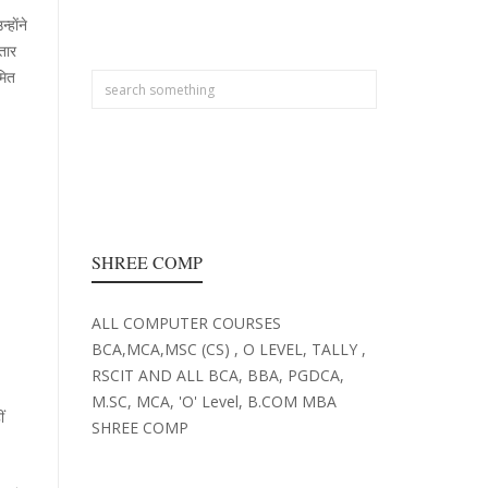
ाेंने
तार
मित
SHREE COMP
ALL COMPUTER COURSES
BCA,MCA,MSC (CS) , O LEVEL, TALLY ,
RSCIT AND ALL BCA, BBA, PGDCA,
M.SC, MCA, 'O' Level, B.COM MBA
ं
SHREE COMP