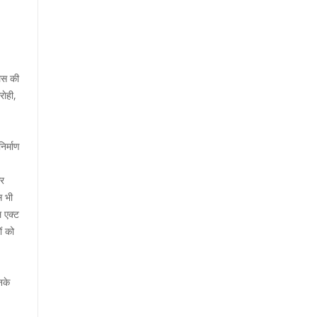
लिस की
ाेही,
िर्माण
कर
स भी
ल एक्ट
ं को
नके