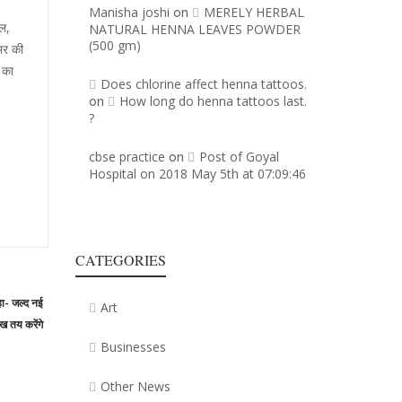
Manisha joshi
MERELY HERBAL
on
ोल,
NATURAL HENNA LEAVES POWDER
(500 gm)
भर की
 का
Does chlorine affect henna tattoos.
How long do henna tattoos last.
on
?
cbse practice
Post of Goyal
on
Hospital on 2018 May 5th at 07:09:46
CATEGORIES
Next
हा- जल्द नई
Art
post:
ख तय करेंगे
Businesses
Other News