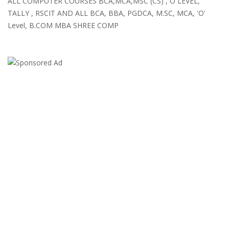
ALL COMPUTER COURSES BCA,MCA,MSC (CS) , O LEVEL,
TALLY , RSCIT AND ALL BCA, BBA, PGDCA, M.SC, MCA, 'O'
Level, B.COM MBA SHREE COMP