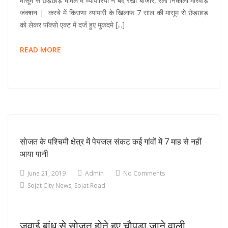
मासूम से छेड़छाड़ मामले में व्यापारियों ने बंद रखा बाजार, रैली निकाली मारवाड़
जंक्शन | कस्बे में किराणा व्यापारी के खिलाफ 7 साल की मासूम से छेड़छाड़
काे लेकर पाॅक्साे एक्ट में दर्ज हुए मुकदमे [...]
मासूम
READ MORE
से
छेड़छाड़
मामले
में
व्यापारियों
ने
बंद
साेजत के पश्चिमी क्षेत्र में पेयजल संकट कई गांवों में 7 माह से नहीं
रखा
आया पानी
बाजार,
रैली
June 21, 2019
Admin
No Comments
निकाली
Sojat City News
,
Sojat Road
जवाई बांध से सोजत होते हुए चाैपड़ा जाने वाली