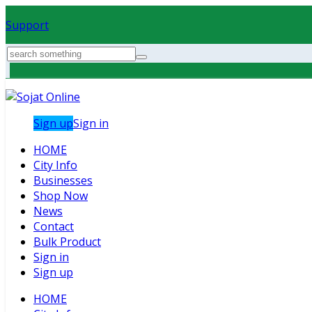
Support
Sign up
Sign in
HOME
City Info
Businesses
Shop Now
News
Contact
Bulk Product
Sign in
Sign up
HOME