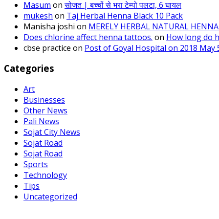
Masum
on
सोजत | बच्चों से भरा टेम्पो पलटा, 6 घायल
mukesh
on
Taj Herbal Henna Black 10 Pack
Manisha joshi
on
MERELY HERBAL NATURAL HENNA 
Does chlorine affect henna tattoos.
on
How long do he
cbse practice
on
Post of Goyal Hospital on 2018 May 5
Categories
Art
Businesses
Other News
Pali News
Sojat City News
Sojat Road
Sojat Road
Sports
Technology
Tips
Uncategorized