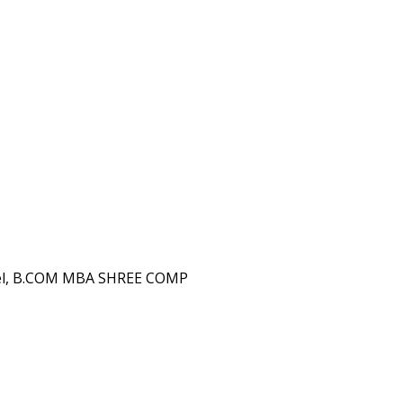
मई
को
vel, B.COM MBA SHREE COMP