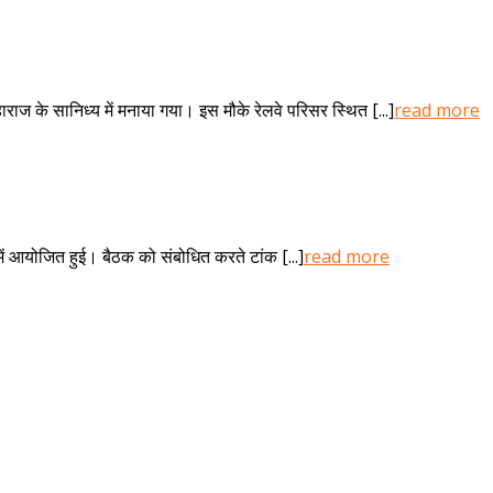
रही
चोरियों
पर
ग्रामीणों
ने
ाज के सानिध्य में मनाया गया। इस मौके रेलवे परिसर स्थित [...]
read more
स
जताया
र
रोष
में
2
क
के
स
ं आयोजित हुई। बैठक को संबोधित करते टांक [...]
read more
सोजत
न
में
शो
हुई
माली
समाज
की
आमसभा,
सामूहिक
विवाह
9