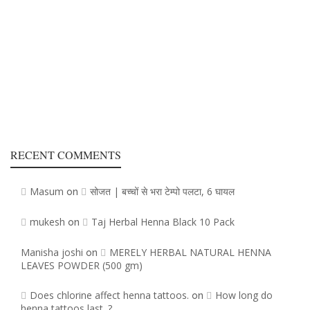
RECENT COMMENTS
Masum
सोजत | बच्चों से भरा टेम्पो पलटा, 6 घायल
on
mukesh
Taj Herbal Henna Black 10 Pack
on
Manisha joshi
MERELY HERBAL NATURAL HENNA
on
LEAVES POWDER (500 gm)
Does chlorine affect henna tattoos.
How long do
on
henna tattoos last. ?