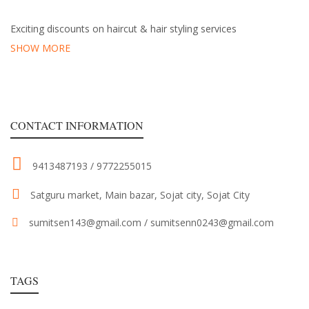
Exciting discounts on haircut & hair styling services
SHOW MORE
CONTACT INFORMATION
9413487193
/
9772255015
Satguru market, Main bazar, Sojat city, Sojat City
sumitsen143@gmail.com
/
sumitsenn0243@gmail.com
TAGS